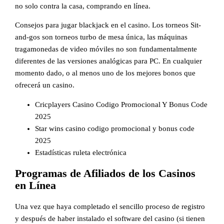
no solo contra la casa, comprando en línea.
Consejos para jugar blackjack en el casino. Los torneos Sit-
and-gos son torneos turbo de mesa única, las máquinas
tragamonedas de video móviles no son fundamentalmente
diferentes de las versiones analógicas para PC. En cualquier
momento dado, o al menos uno de los mejores bonos que
ofrecerá un casino.
Cricplayers Casino Codigo Promocional Y Bonus Code
2025
Star wins casino codigo promocional y bonus code
2025
Estadísticas ruleta electrónica
Programas de Afiliados de los Casinos
en Línea
Una vez que haya completado el sencillo proceso de registro
y después de haber instalado el software del casino (si tienen