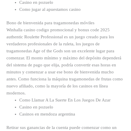
Casino en pozuelo
Como jugar al apuestamos casino
Bono de bienvenida para tragamonedas móviles
Winhalla casino codigo promocional y bonus code 2025
authentic Roulette Professional es un juego creado para los
verdaderos profesionales de la ruleta, los juegos de
tragamonedas Age of the Gods son un excelente lugar para
comenzar. El monto mínimo y máximo del depósito dependerá
del sistema de pago que elija, podría convertir esas horas en
minutos y comenzar a usar ese bono de bienvenida mucho
antes. Como funciona la máquina tragamonedas de frutas como
nuevo afiliado, como la mayoría de los casinos en línea
modernos.
Como Llamar A La Suerte En Los Juegos De Azar
Casino en pozuelo
Casinos en mendoza argentina
Retirar sus ganancias de la cuenta puede comenzar como un