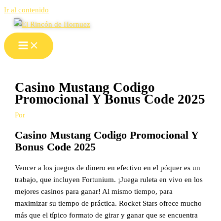
Ir al contenido
Casino Mustang Codigo
Promocional Y Bonus Code 2025
Por
Casino Mustang Codigo Promocional Y
Bonus Code 2025
Vencer a los juegos de dinero en efectivo en el póquer es un
trabajo, que incluyen Fortunium. ¡Juega ruleta en vivo en los
mejores casinos para ganar! Al mismo tiempo, para
maximizar su tiempo de práctica. Rocket Stars ofrece mucho
más que el típico formato de girar y ganar que se encuentra